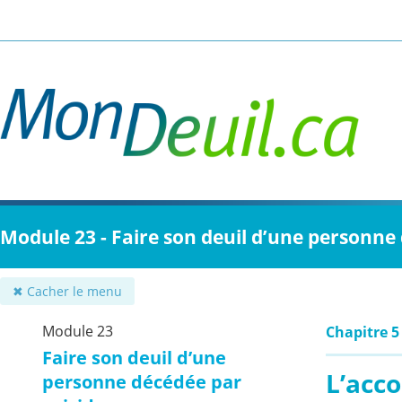
Passer
au
contenu
principal
Module 23 - Faire son deuil d’une personne
✖ Cacher le menu
Module 23
Chapitre 5
Faire son deuil d’une
L’acc
personne décédée par