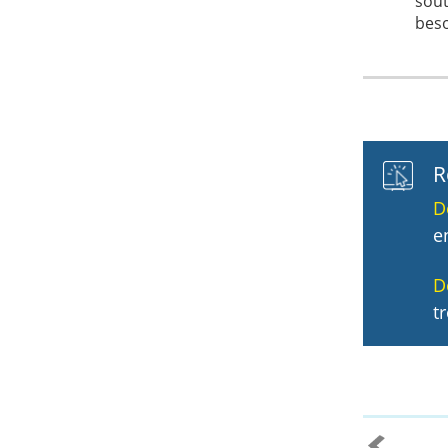
sout
beso
R
D
e
D
t