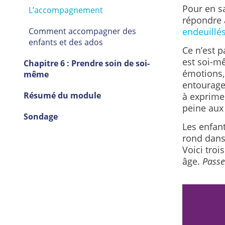
Pour en sa
L’accompagnement
répondre 
Comment accompagner des
endeuillés
enfants et des ados
Ce n’est 
est soi-m
Chapitre 6 : Prendre soin de soi-
émotions,
même
entourage 
Résumé du module
à exprimer
peine aux
Sondage
Les enfant
rond dans 
Voici troi
âge.
Passe
 vous êtes triste ou que vous agissez