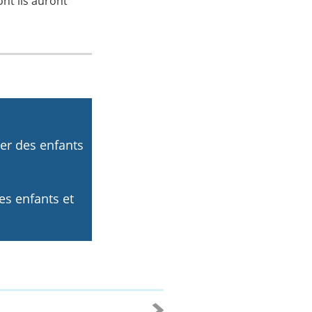
ont ils auront
r des enfants
s enfants et