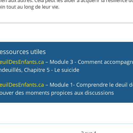
ien aux autres. Cela peut les aider à acquérir la résilience d
in tout au long de leur vie.
essources utiles
euilDesEnfants.ca
– Module 3 - Comment accompagne
ndeuillés, Chapitre 5 - Le suicide
euilDesEnfants.ca
– Module 1- Comprendre le deuil de
rouver des moments propices aux discussions