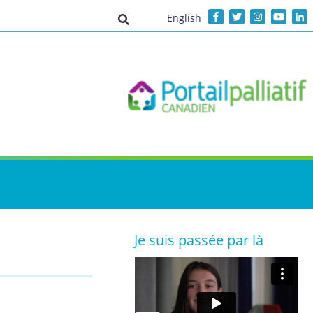
English
Activer/désactiver la saisie de recher
Je suis passée par là