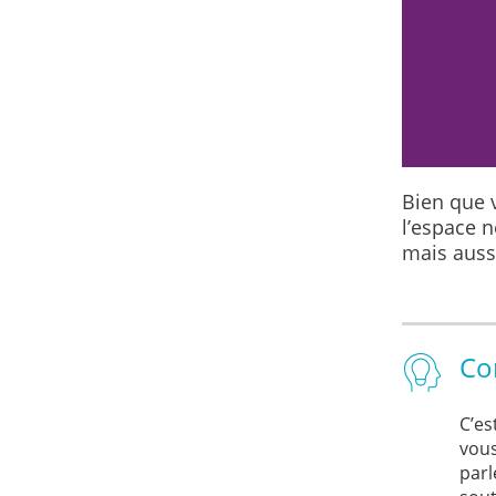
imaginer quelque chose de pire que la
peuvent aussi craindre votre mort.
Bien que v
l’espace n
mais aussi
Co
C’es
vous
parl