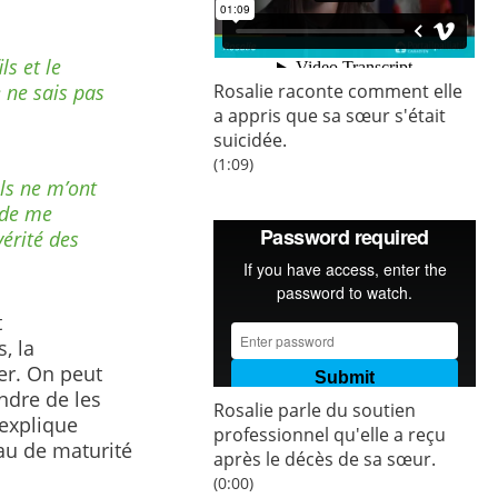
s et le
e ne sais pas
Rosalie raconte comment elle
a appris que sa sœur s'était
suicidée.
(1:09)
ls ne m’ont
 de me
érité des
t
, la
r. On peut
ndre de les
Rosalie parle du soutien
 explique
professionnel qu'elle a reçu
au de maturité
après le décès de sa sœur.
(0:00)