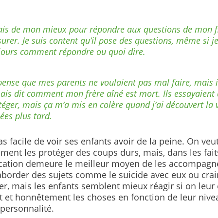
fais de mon mieux pour répondre aux questions de mon fil
surer. Je suis content qu’il pose des questions, même si j
jours comment répondre ou quoi dire.
pense que mes parents ne voulaient pas mal faire, mais i
ais dit comment mon frère aîné est mort. Ils essayaient
téger, mais ça m’a mis en colère quand j’ai découvert la v
ées plus tard.
as facile de voir ses enfants avoir de la peine. On veu
ement les protéger des coups durs, mais, dans les faits
tion demeure le meilleur moyen de les accompagne
 aborder des sujets comme le suicide avec eux ou crai
r, mais les enfants semblent mieux réagir si on leur
t et honnêtement les choses en fonction de leur nive
 personnalité.