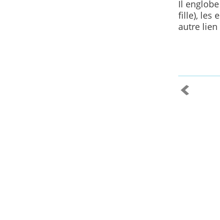
Il englobe
fille), le
autre lie