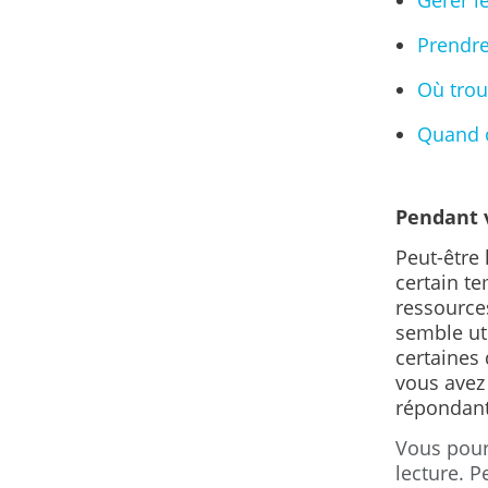
Gérer le
Prendre
Où trouv
Quand 
Pendant v
Peut-être 
certain t
ressources
semble uti
certaines 
vous avez 
répondant
Vous pour
lecture. 