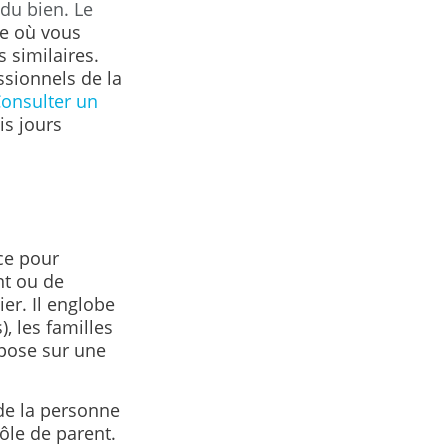
du bien. Le
e où vous
 similaires.
sionnels de la
onsulter un
is jours
rce pour
nt ou de
er. Il englobe
, les familles
repose sur une
de la personne
rôle de parent.