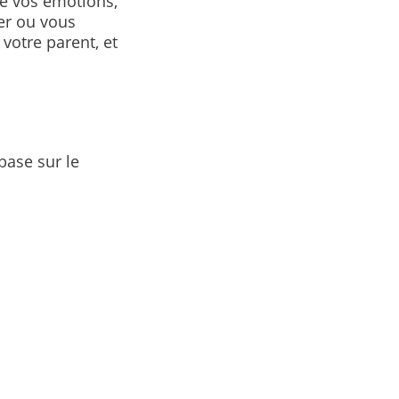
de vos émotions,
er ou vous
votre parent, et
base sur le