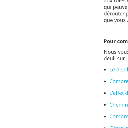
aux rôles 
qui peuven
dérouter p
que vous 
Pour co
Nous vous
deuil sur 
Le deui
Compren
L’effet 
Chemine
Compren