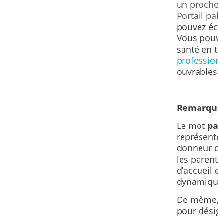
un proche
Portail pa
pouvez éc
Vous pouv
santé en t
professio
ouvrables 
Remarque
Le mot
pa
représente
donneur de
les parent
d’accueil 
dynamique
De même,
pour désig