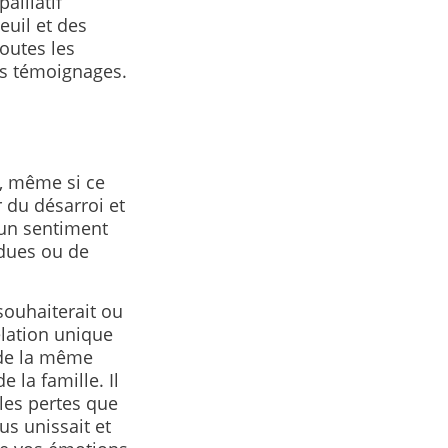
alliatif
euil et des
outes les
urs témoignages.
, même si ce
 du désarroi et
’un sentiment
rdues ou de
souhaiterait ou
lation unique
l de la même
 la famille. Il
les pertes que
us unissait et