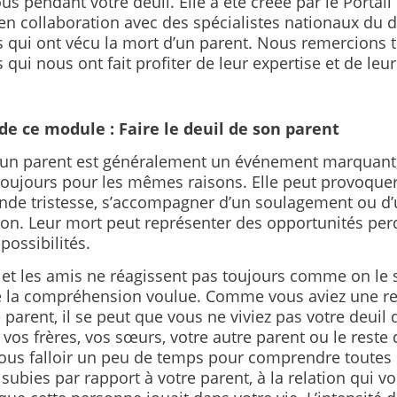
us pendant votre deuil. Elle a été créée par le Portail p
n collaboration avec des spécialistes nationaux du d
 qui ont vécu la mort d’un parent. Nous remercions t
qui nous ont fait profiter de leur expertise et de le
de ce module : Faire le deuil de son parent
’un parent est généralement un événement marquant
 toujours pour les mêmes raisons. Elle peut provoquer
nde tristesse, s’accompagner d’un soulagement ou d
tion. Leur mort peut représenter des opportunités pe
possibilités.
 et les amis ne réagissent pas toujours comme on le 
e la compréhension voulue. Comme vous aviez une re
 parent, il se peut que vous ne viviez pas votre deui
vos frères, vos sœurs, votre autre parent ou le reste de
vous falloir un peu de temps pour comprendre toutes 
subies par rapport à votre parent, à la relation qui vo