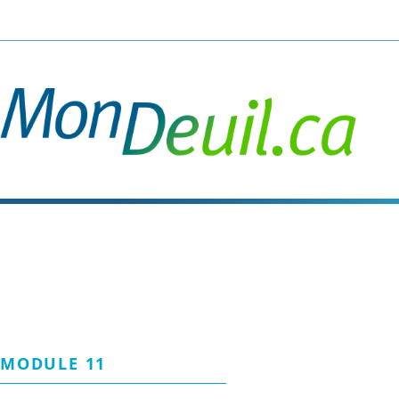
Passer
au
contenu
principal
MODULE 11