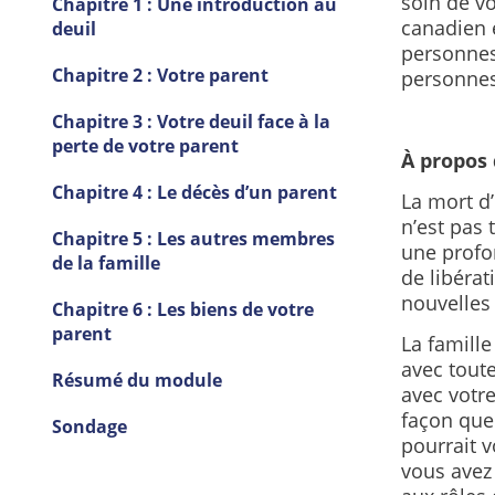
soin de vo
Chapitre 1 : Une introduction au
canadien e
deuil
personnes
Chapitre 2 : Votre parent
personnes 
Chapitre 3 : Votre deuil face à la
perte de votre parent
À propos 
Chapitre 4 : Le décès d’un parent
La mort d
n’est pas
Chapitre 5 : Les autres membres
une profo
de la famille
de libéra
nouvelles 
Chapitre 6 : Les biens de votre
parent
La famille
avec tout
Résumé du module
avec votre
façon que 
Sondage
pourrait 
vous avez 