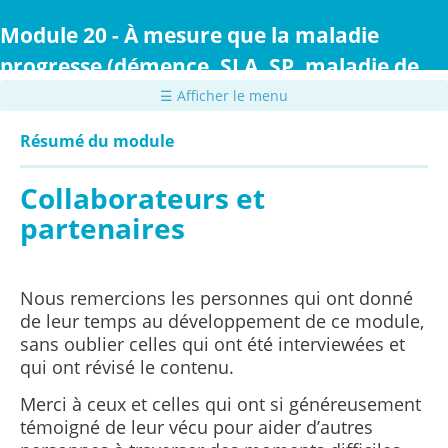
Passer
au
Module 20 - À mesure que la maladie
contenu
progresse (démence, SLA, SP, maladie de
principal
Parkinson ou maladie de Huntington)
☰ Afficher le menu
Résumé du module
Collaborateurs et
partenaires
Nous remercions les personnes qui ont donné
de leur temps au développement de ce module,
sans oublier celles qui ont été interviewées et
qui ont révisé le contenu.
Merci à ceux et celles qui ont si généreusement
témoigné de leur vécu pour aider d’autres