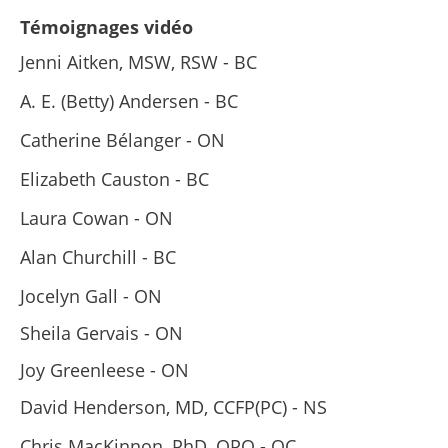
Témoignages vidéo
Jenni Aitken, MSW, RSW - BC
A. E. (Betty) Andersen - BC
Catherine Bélanger - ON
Elizabeth Causton - BC
Laura Cowan - ON
Alan Churchill - BC
Jocelyn Gall - ON
Sheila Gervais - ON
Joy Greenleese - ON
David Henderson,
MD, CCFP(PC)
- NS
Chris MacKinnon, PhD, OPQ - QC