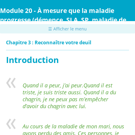
Passer
au
Module 20 - À mesure que la maladie
contenu
progresse (démence, SLA, SP, maladie de
principal
Parkinson ou maladie de Huntington)
☰ Afficher le menu
Chapitre 3 : Reconnaître votre deuil
Introduction
Quand il a peur, j’ai peur.Quand il est
triste, je suis triste aussi. Quand il a du
chagrin, je ne peux pas m’empêcher
d’avoir du chagrin avec lui.
Au cours de la maladie de mon mari, nous
avons perdu des amis. Ces personnes, je