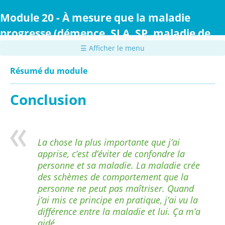
Passer
au
Module 20 - À mesure que la maladie
contenu
progresse (démence, SLA, SP, maladie de
principal
Parkinson ou maladie de Huntington)
☰ Afficher le menu
Résumé du module
Conclusion
La chose la plus importante que j’ai
apprise, c’est d’éviter de confondre la
personne et sa maladie. La maladie crée
des schèmes de comportement que la
personne ne peut pas maîtriser. Quand
j’ai mis ce principe en pratique, j’ai vu la
différence entre la maladie et lui. Ça m’a
aidé.