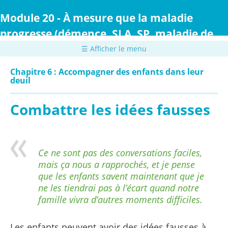
Passer
au
Module 20 - À mesure que la maladie
contenu
progresse (démence, SLA, SP, maladie de
principal
Parkinson ou maladie de Huntington)
☰ Afficher le menu
Chapitre 6 : Accompagner des enfants dans leur
deuil
Combattre les idées fausses
Ce ne sont pas des conversations faciles,
mais ça nous a rapprochés, et je pense
que les enfants savent maintenant que je
ne les tiendrai pas à l’écart quand notre
famille vivra d’autres moments difficiles.
Les enfants peuvent avoir des idées fausses à