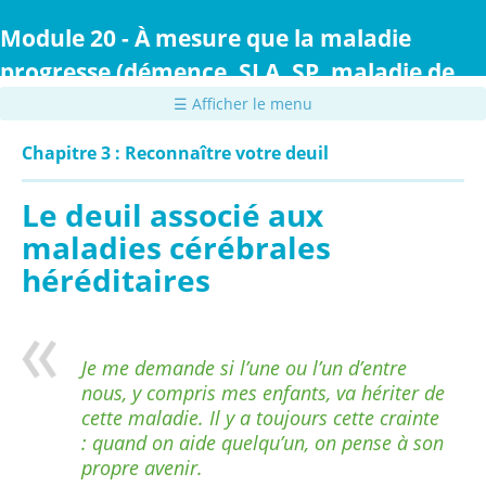
Passer
au
Module 20 - À mesure que la maladie
contenu
progresse (démence, SLA, SP, maladie de
principal
Parkinson ou maladie de Huntington)
☰ Afficher le menu
Chapitre 3 : Reconnaître votre deuil
Le deuil associé aux
maladies cérébrales
héréditaires
Je me demande si l’une ou l’un d’entre
nous, y compris mes enfants, va hériter de
cette maladie. Il y a toujours cette crainte
: quand on aide quelqu’un, on pense à son
propre avenir.