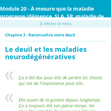
Passer
au
Module 20 - À mesure que la maladie
contenu
progresse (démence, SLA, SP, maladie de
principal
Parkinson ou maladie de Huntington)
☰ Afficher le menu
Chapitre 3 : Reconnaître votre deuil
Le deuil et les maladies
neurodégénératives
Ça a été dur pour elle de perdre les choses
qui ont de l’importance pour elle.
Elle jouait de la guitare depuis longtemps.
Ça a toujours été son passe-temps. Ne