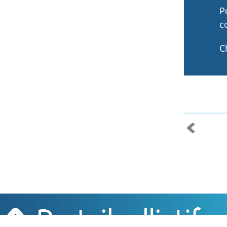
P
c
C