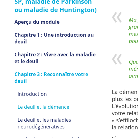
SP, maladie de Parkinson
ou maladie de Huntington)
Ma 
Aperçu du module
gra
mes
Chapitre 1 : Une introduction au
pou
deuil
Chapitre 2 : Vivre avec la maladie
et le deuil
Qua
mém
Chapitre 3 : Reconnaître votre
aim
deuil
La démenc
Introduction
plus les p
L’évolutio
Le deuil et la démence
votre rel
Le deuil et les maladies
« s’effilo
neurodégénératives
la relation