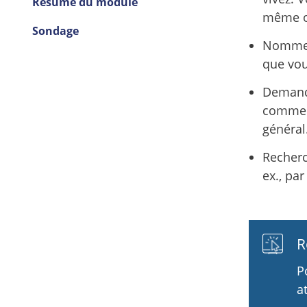
Résumé du module
même ou
Sondage
Nommer 
que vou
Demande
comme l
général
Recherc
ex., pa
R
P
a