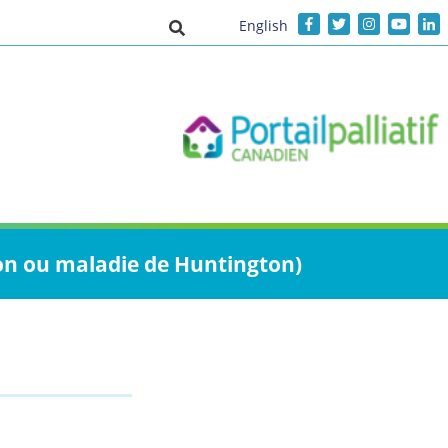
English
Activer/désactiver la saisie de recher
on ou maladie de Huntington)