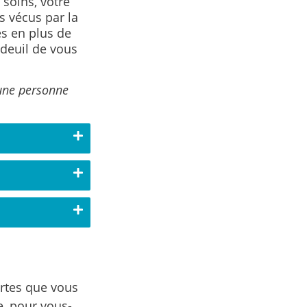
soins, votre
s vécus par la
es en plus de
 deuil de vous
’une personne
ertes que vous
e, pour vous-