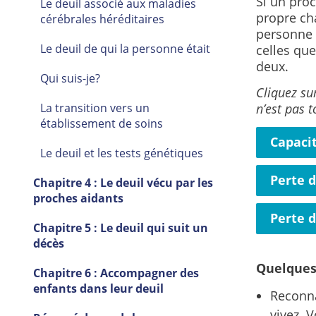
Si un proc
Le deuil associé aux maladies
propre cha
cérébrales héréditaires
personne a
Le deuil de qui la personne était
celles qu
deux.
Qui suis-je?
Cliquez su
La transition vers un
n’est pas 
établissement de soins
Capaci
Le deuil et les tests génétiques
Perte d
Chapitre 4 : Le deuil vécu par les
proches aidants
Perte d
Chapitre 5 : Le deuil qui suit un
décès
Quelques 
Chapitre 6 : Accompagner des
enfants dans leur deuil
Reconna
vivez. 