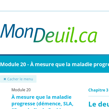
Passer
au
contenu
principal
Module 20 - À mesure que la maladie progr
✖ Cacher le menu
Module 20
Chapitre 3
À mesure que la maladie
Le de
progresse (démence, SLA,