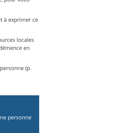
t à exprimer ce
ources locales
a démence en
 personne (p.
une personne