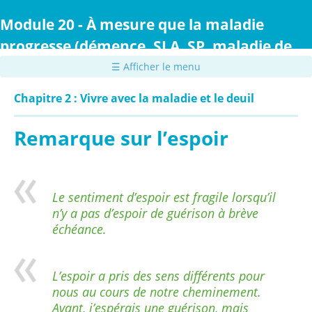
Passer
au
Module 20 - À mesure que la maladie
contenu
progresse (démence, SLA, SP, maladie de
principal
Parkinson ou maladie de Huntington)
☰ Afficher le menu
Chapitre 2 : Vivre avec la maladie et le deuil
Remarque sur l’espoir
Le sentiment d’espoir est fragile lorsqu’il
n’y a pas d’espoir de guérison à brève
échéance.
L’espoir a pris des sens différents pour
nous au cours de notre cheminement.
Avant, j’espérais une guérison, mais