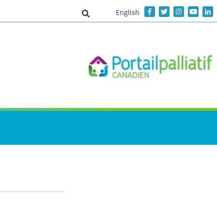
English
Activer/désactiver la saisie de recher