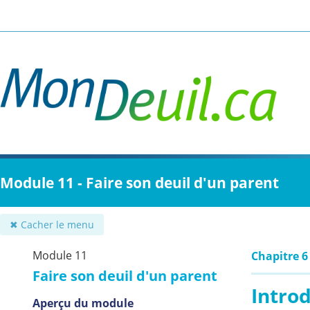
Passer
au
contenu
principal
Module 11 - Faire son deuil d'un parent
✖ Cacher le menu
Module 11
Chapitre 6 
Faire son deuil d'un parent
Intro
Aperçu du module