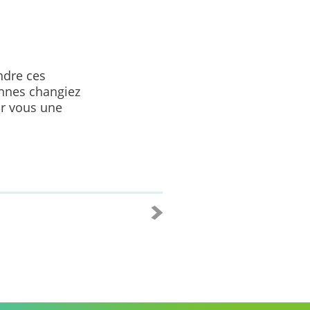
ndre ces
onnes changiez
ur vous une