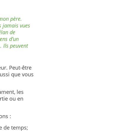
 mon père.
is jamais vues
élan de
ens d’un
. Ils peuvent
ur. Peut-être
aussi que vous
ament, les
rtie ou en
ons :
te de temps;