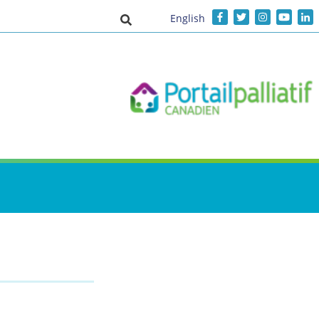
English
Activer/désactiver la saisie de recher