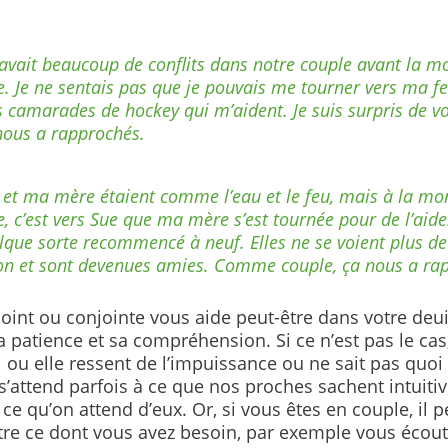
y avait beaucoup de conflits dans notre couple avant la 
e. Je ne sentais pas que je pouvais me tourner vers ma 
 camarades de hockey qui m’aident. Je suis surpris de vo
nous a rapprochés.
 et ma mère étaient comme l’eau et le feu, mais à la mo
e, c’est vers Sue que ma mère s’est tournée pour de l’aide.
lque sorte recommencé à neuf. Elles ne se voient plus d
on et sont devenues amies. Comme couple, ça nous a ra
oint ou conjointe vous aide peut-être dans votre deui
a patience et sa compréhension. Si ce n’est pas le cas,
l ou elle ressent de l’impuissance ou ne sait pas quoi
s’attend parfois à ce que nos proches sachent intuit
 ce qu’on attend d’eux. Or, si vous êtes en couple, il p
autre ce dont vous avez besoin, par exemple vous écou