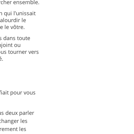
archer ensemble.
 qui l’unissait
alourdir le
 le vôtre.
ts dans toute
njoint ou
ous tourner vers
é.
fiait pour vous
s deux parler
changer les
irement les