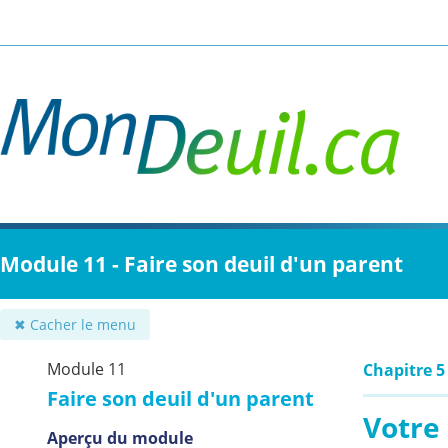
Passer
au
contenu
principal
Module 11 - Faire son deuil d'un parent
✖ Cacher le menu
Module 11
Chapitre 5
Faire son deuil d'un parent
Votre 
Aperçu du module