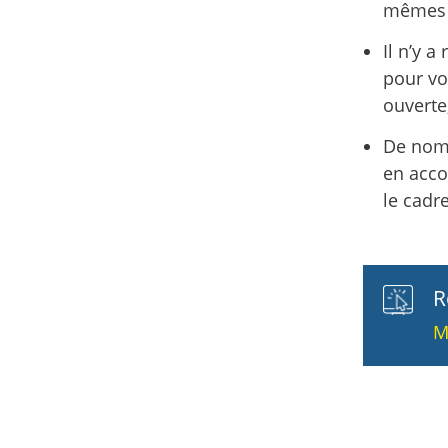
mêmes 
Il n’y 
pour vo
ouverte
De nomb
en acco
le cadr
R
M