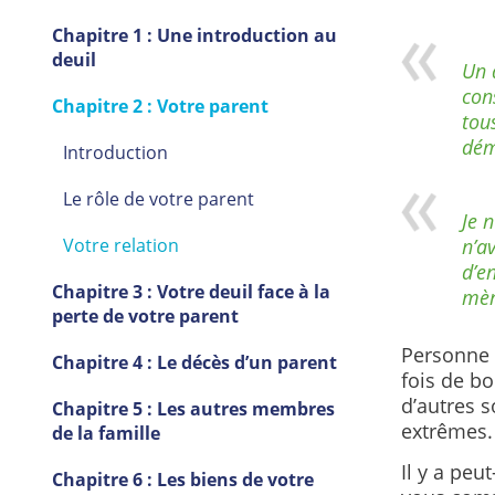
Chapitre 1 : Une introduction au
deuil
Un 
con
Chapitre 2 : Votre parent
tou
dém
Introduction
Le rôle de votre parent
Je 
Votre relation
n’av
d’e
Chapitre 3 : Votre deuil face à la
mère
perte de votre parent
Personne n
Chapitre 4 : Le décès d’un parent
fois de bo
d’autres s
Chapitre 5 : Les autres membres
extrêmes.
de la famille
Il y a peu
Chapitre 6 : Les biens de votre