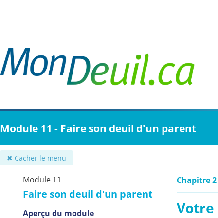
Passer
au
contenu
principal
Module 11 - Faire son deuil d'un parent
✖ Cacher le menu
Module 11
Chapitre 2
Faire son deuil d'un parent
Votre 
Aperçu du module