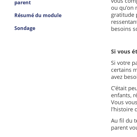
vous compr
parent
ou qu’on 
gratitude 
Résumé du module
ressentant
Sondage
besoins so
Si vous é
Si votre p
certains 
avez besoi
C’était p
enfants, r
Vous vous
l’histoire
Au fil du 
parent vou