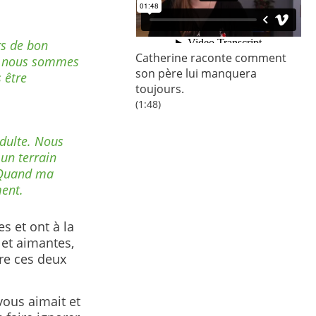
rs de bon
Catherine raconte comment
ue nous sommes
son père lui manquera
 être
toujours.
(1:48)
dulte. Nous
 un terrain
. Quand ma
ment.
s et ont à la
 et aimantes,
tre ces deux
vous aimait et