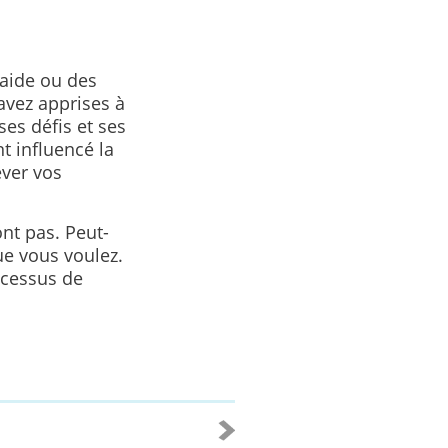
’aide ou des
avez apprises à
ses défis et ses
t influencé la
ever vos
nt pas. Peut-
ue vous voulez.
ocessus de