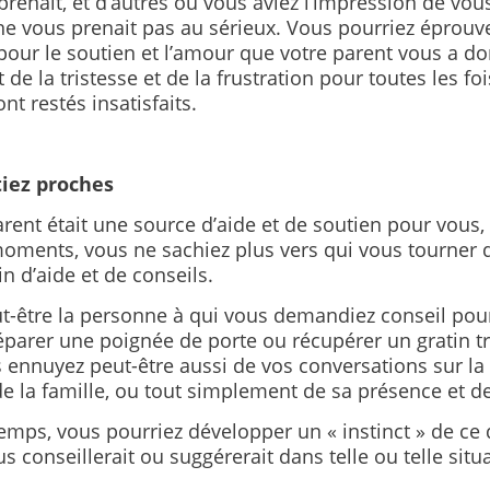
enait, et d’autres où vous aviez l’impression de vous
ne vous prenait pas au sérieux. Vous pourriez éprouve
pour le soutien et l’amour que votre parent vous a d
 de la tristesse et de la frustration pour toutes les fo
nt restés insatisfaits.
tiez proches
arent était une source d’aide et de soutien pour vous, 
moments, vous ne sachiez plus vers qui vous tourner
n d’aide et de conseils.
eut-être la personne à qui vous demandiez conseil po
éparer une poignée de porte ou récupérer un gratin tr
 ennuyez peut-être aussi de vos conversations sur la
 de la famille, ou tout simplement de sa présence et 
temps, vous pourriez développer un « instinct » de ce
s conseillerait ou suggérerait dans telle ou telle situ