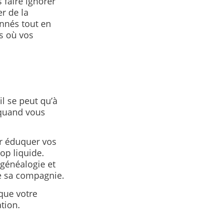
 faire ignorer
r de la
onnés tout en
is où vos
il se peut qu’à
 quand vous
ur éduquer vos
op liquide.
 généalogie et
de sa compagnie.
 que votre
ation.