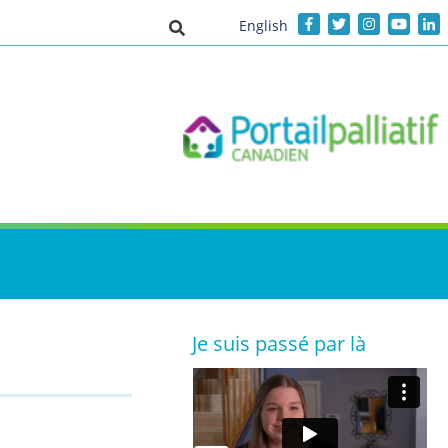
English
Activer/désactiver la saisie de recher
Je suis passé par là