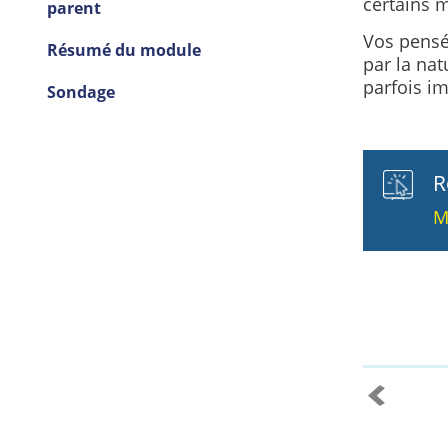
certains 
parent
Vos pensé
Résumé du module
par la nat
parfois im
Sondage
R
M