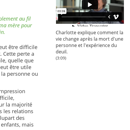
plement au fil
e ma mère pour
in.
Charlotte explique comment la
vie change après la mort d'une
personne et l'expérience du
t être difficile
deuil.
. Cette perte a
(3:09)
ile, quelle que
eut être utile
r la personne ou
’impression
ficile,
ur la majorité
s les relations
plupart des
 enfants, mais