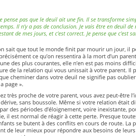
ne pense pas que le deuil ait une fin. Il se transforme sim
temps. Il n’y a pas de conclusion. Je vais être en deuil d
estant de mes jours, et c’est correct. Je pense que c’est sa
 sait que tout le monde finit par mourir un jour, il peu
précisément ce qu’on ressentira à la mort d’un parent
une des plus courantes, elle n’en est pas moins diffic
ture de la relation qui vous unissait à votre parent. Il p
que cheminer dans votre deuil ne signifie pas oublie
la page ».
iez très proche de votre parent, vous avez peut-être l
a dérive, sans boussole. Même si votre relation était dif
ar des périodes d’éloignement, voire inexistante, po
ie, il est normal de réagir à cette perte. Presque toute
fants se butent à des conflits en cours de route. La 
ont de leur mieux pour répondre aux besoins de leurs