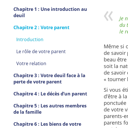
Chapitre 1 : Une introduction au
deuil
Je 
du 
Chapitre 2 : Votre parent
le r
Introduction
Même si on
Le rôle de votre parent
de savoir 
beau être 
Votre relation
soit la na
de savoir 
Chapitre 3 : Votre deuil face à la
« tourner 
perte de votre parent
Si vous ét
Chapitre 4 : Le décès d’un parent
d’être à l
ponctuée p
Chapitre 5 : Les autres membres
de votre v
de la famille
parents-en
parents f
Chapitre 6 : Les biens de votre