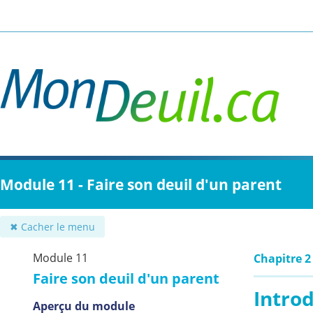
Passer
au
contenu
principal
Module 11 - Faire son deuil d'un parent
✖ Cacher le menu
Module 11
Chapitre 2
Faire son deuil d'un parent
Intro
Aperçu du module