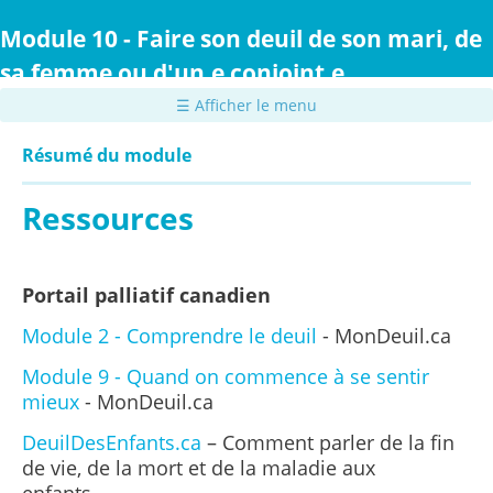
Passer
au
Module 10 - Faire son deuil de son mari, de
contenu
sa femme ou d'un.e conjoint.e
principal
☰ Afficher le menu
Résumé du module
Ressources
Portail palliatif canadien
Module 2 - Comprendre le deuil
- MonDeuil.ca
Module 9 - Quand on commence à se sentir
mieux
- MonDeuil.ca
DeuilDesEnfants.ca
– Comment parler de la fin
de vie, de la mort et de la maladie aux