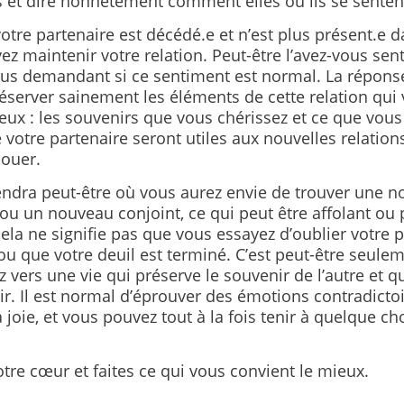
s et dire honnêtement comment elles ou ils se senten
tre partenaire est décédé.e et n’est plus présent.e da
z maintenir votre relation. Peut-être l’avez-vous sent
ous demandant si ce sentiment est normal. La réponse
éserver sainement les éléments de cette relation qui 
eux : les souvenirs que vous chérissez et ce que vous
 votre partenaire seront utiles aux nouvelles relatio
nouer.
endra peut-être où vous aurez envie de trouver une n
ou un nouveau conjoint, ce qui peut être affolant ou 
cela ne signifie pas que vous essayez d’oublier votre 
ou que votre deuil est terminé. C’est peut-être seule
 vers une vie qui préserve le souvenir de l’autre et q
ir. Il est normal d’éprouver des émotions contradicto
a joie, et vous pouvez tout à la fois tenir à quelque ch
tre cœur et faites ce qui vous convient le mieux.