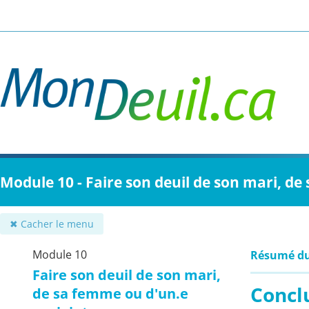
Passer
au
contenu
principal
Module 10 - Faire son deuil de son mari, de
✖ Cacher le menu
Module 10
Résumé d
Faire son deuil de son mari,
Concl
de sa femme ou d'un.e