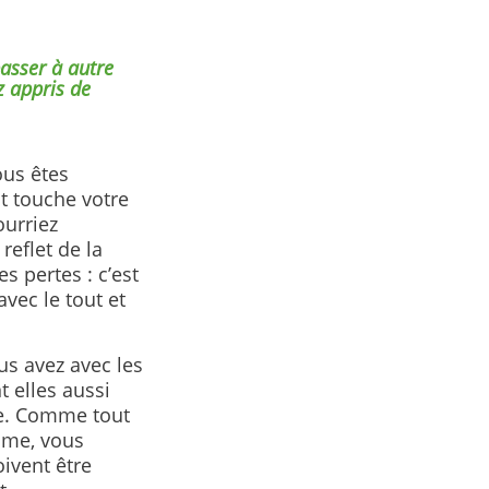
passer à autre
z appris de
ous êtes
t touche votre
ourriez
reflet de la
s pertes : c’est
vec le tout et
us avez avec les
 elles aussi
l.e. Comme tout
hme, vous
oivent être