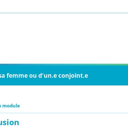
 sa femme ou d'un.e conjoint.e
u module
usion