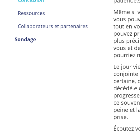
Conclusion
patient.e.
Même si vo
Ressources
vous pouve
tout en v
Collaborateurs et partenaires
pouvez pr
Sondage
plus préci
vous et de
pourriez 
Le jour vi
conjointe 
certaine, 
décédé.e 
progressez
ce souven
peine et l
prise.
Écoutez vo