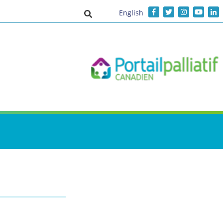
English
Activer/désactiver la saisie de recher