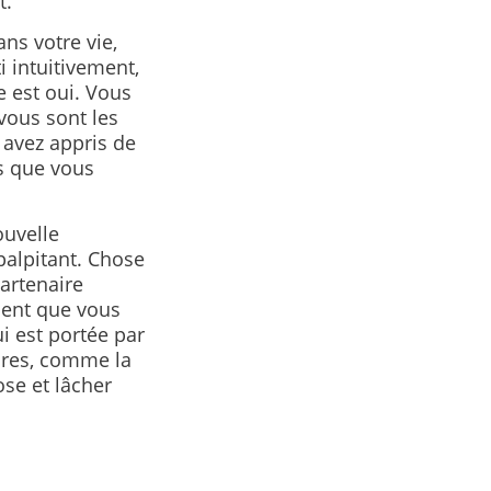
t.
ns votre vie,
i intuitivement,
 est oui. Vous
vous sont les
 avez appris de
ns que vous
ouvelle
palpitant. Chose
partenaire
ment que vous
ui est portée par
ires, comme la
ose et lâcher