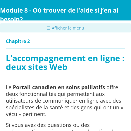
Passer
au
Module 8 - Où trouver de l’aide si j’en ai
contenu
besoin?
principal
☰ Afficher le menu
Chapitre 2
L’accompagnement en ligne :
deux sites Web
Le
Portail canadien en soins palliatifs
offre
deux fonctionnalités qui permettent aux
utilisateurs de communiquer en ligne avec des
spécialistes de la santé et des gens qui ont un «
vécu » pertinent.
Si vous avez des questions ou des