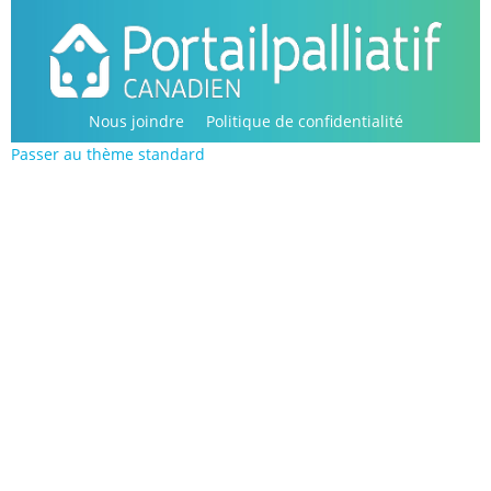
Passer
au
contenu
principal
Nous joindre
Politique de confidentialité
Passer au thème standard
Copyright © 2016-2022, Portail palliatif canadien.
Tous droits réservés.