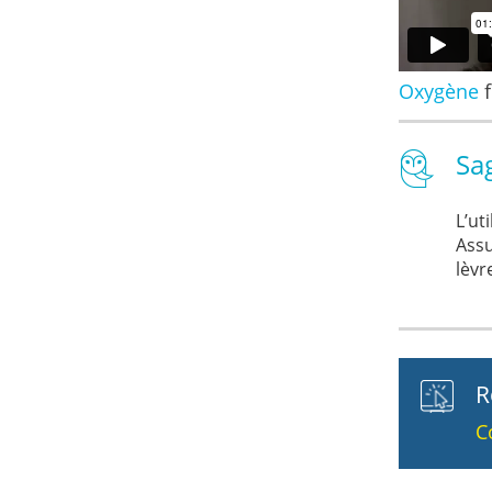
Oxygène
Sa
L’ut
Assu
lèvr
R
C