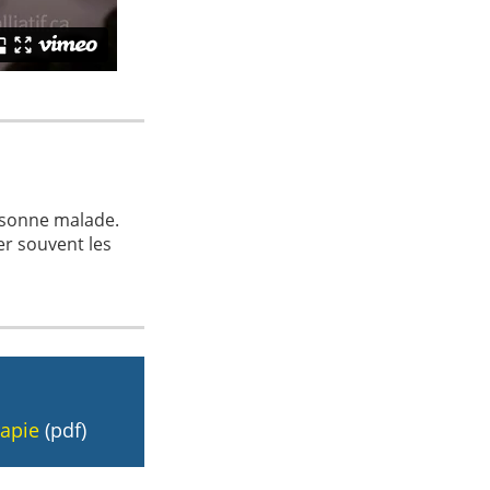
ersonne malade.
r souvent les
rapie
(pdf)