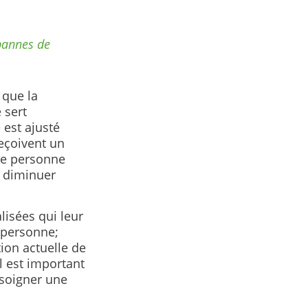
pannes de
 que la
 sert
 est ajusté
eçoivent un
une personne
t diminuer
lisées qui leur
 personne;
tion actuelle de
l est important
 soigner une