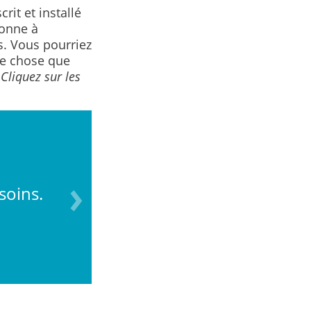
it et installé
sonne à
s. Vous pourriez
tre chose que
.
Cliquez sur les
2. Placez les pinces n
soins.
personne, en gardant 
sous ses oreilles, pui