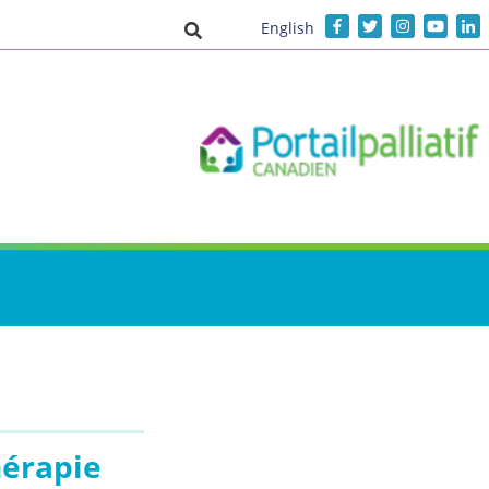
English
Activer/désactiver la saisie de recher
hérapie