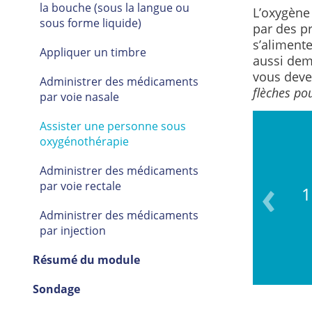
la bouche (sous la langue ou
L’oxygène
sous forme liquide)
par des p
s’alimente
Appliquer un timbre
aussi dema
vous devez
Administrer des médicaments
flèches pou
par voie nasale
Assister une personne sous
oxygénothérapie
Administrer des médicaments
n dans votre carnet de suivi
par voie rectale
1
dicaments.
Administrer des médicaments
par injection
Résumé du module
Sondage