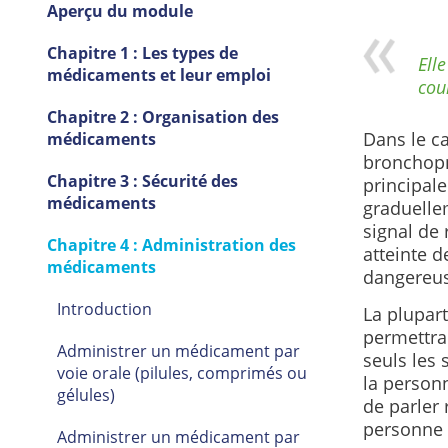
Aperçu du module
Chapitre 1 : Les types de
Ell
médicaments et leur emploi
cou
Chapitre 2 : Organisation des
Dans le ca
médicaments
bronchopn
Chapitre 3 : Sécurité des
principale
médicaments
graduelle
signal de 
Chapitre 4 : Administration des
atteinte d
médicaments
dangereus
Introduction
La plupar
permettra
Administrer un médicament par
seuls les 
voie orale (pilules, comprimés ou
la person
gélules)
de parler 
personne 
Administrer un médicament par