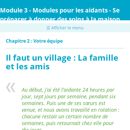
Passer
au
Module 3 - Modules pour les aidants - Se
contenu
préparer à donner des soins à la maison
principal
☰ Afficher le menu
Chapitre 2 : Votre équipe
Il faut un village : La famille
et les amis
Au début, j’ai été l’aidante 24 heures par
jour, sept jours par semaine, pendant six
semaines. Puis une de ses sœurs est
venue, et nous avons travaillé en rotation :
chacune restait un certain nombre de
semaines, puis retournait chez elle pour
dix jours.