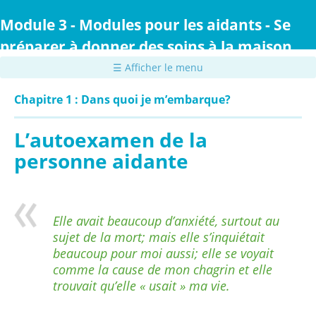
Passer
au
Module 3 - Modules pour les aidants - Se
contenu
préparer à donner des soins à la maison
principal
☰ Afficher le menu
Chapitre 1 : Dans quoi je m’embarque?
L’autoexamen de la
personne aidante
Elle avait beaucoup d’anxiété, surtout au
sujet de la mort; mais elle s’inquiétait
beaucoup pour moi aussi; elle se voyait
comme la cause de mon chagrin et elle
trouvait qu’elle « usait » ma vie.