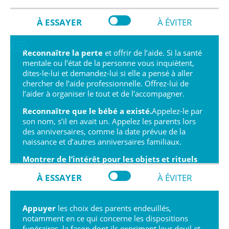
À ESSAYER
À ÉVITER
Reconnaître la perte
et offrir de l’aide. Si la santé
mentale ou l’état de la personne vous inquiètent,
dites-le-lui et demandez-lui si elle a pensé à aller
chercher de l’aide professionnelle. Offrez-lui de
l’aider à organiser le tout et de l’accompagner.
Reconnaître que le bébé a existé.
Appelez-le par
son nom, s’il en avait un. Appelez les parents lors
des anniversaires, comme la date prévue de la
naissance et d’autres anniversaires familiaux.
Montrer de l’intérêt pour les objets et rituels
liés au bébé,
si on vous en parle, et respecter la
À ESSAYER
À ÉVITER
façon dont les parents expriment leur affection, leur
fierté, leur amour, leurs espoirs, leurs rêves et leur
perte.
Appuyer
les choix des parents endeuillés,
notamment en ce qui concerne les dispositions
funéraires, la façon dont ils expriment leur deuil et