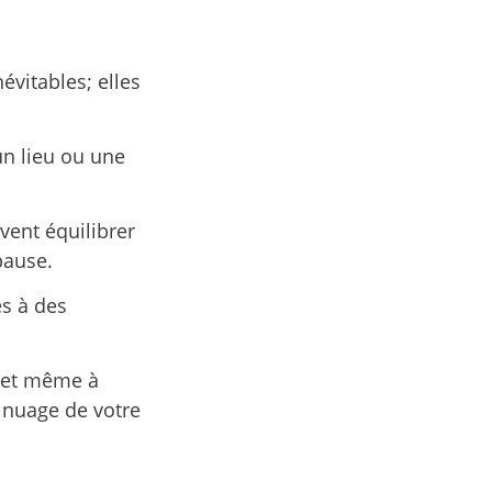
évitables; elles
un lieu ou une
vent équilibrer
pause.
s à des
e et même à
e nuage de votre