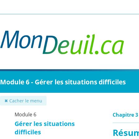
Passer
au
contenu
principal
Module 6 - Gérer les situations difficiles
✖ Cacher le menu
Module 6
Chapitre 3
Gérer les situations
Résum
difficiles