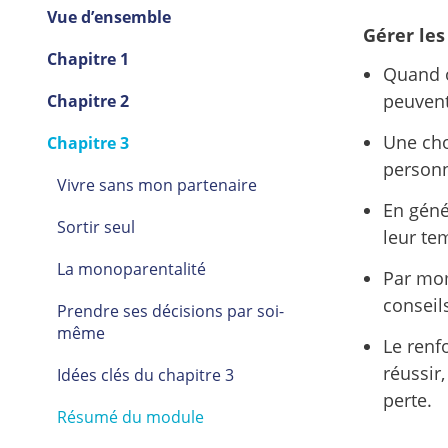
Vue d’ensemble
Gérer les 
Chapitre 1
Quand on
peuvent
Chapitre 2
Une cho
Chapitre 3
personn
Vivre sans mon partenaire
En géné
Sortir seul
leur tem
La monoparentalité
Par mom
conseil
Prendre ses décisions par soi-
même
Le renf
réussir,
Idées clés du chapitre 3
perte.
Résumé du module