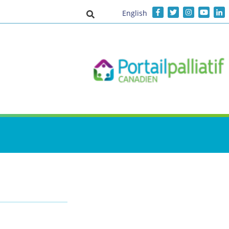
English
Activer/désactiver la saisie de recher