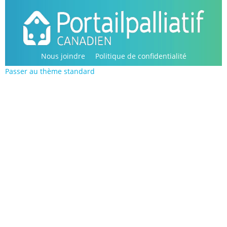
Passer
au
contenu
principal
Nous joindre
Politique de confidentialité
Passer au thème standard
Copyright © 2016-2022, Portail palliatif canadien.
Tous droits réservés.