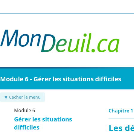
Passer
au
contenu
principal
Module 6 - Gérer les situations difficiles
✖ Cacher le menu
Module 6
Chapitre 1
Gérer les situations
Les d
difficiles