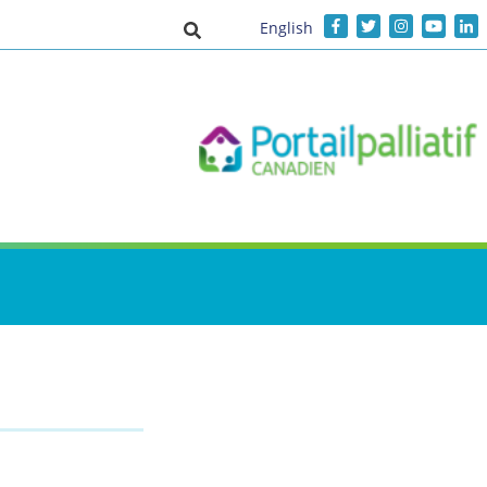
English
Activer/désactiver la saisie de recher