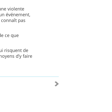
une violente
 un événement,
 connaît pas
de ce que
ui risquent de
oyens d’y faire