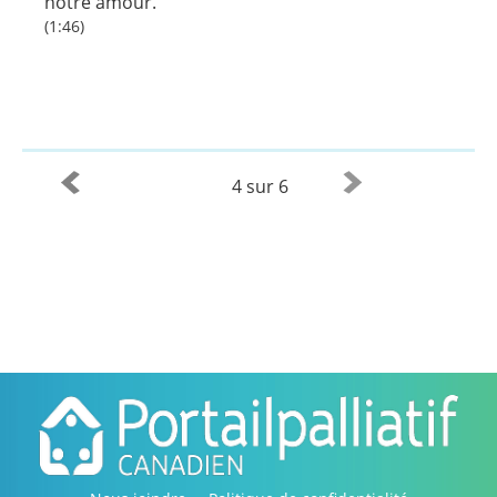
notre amour.
(1:46)
4 sur 6