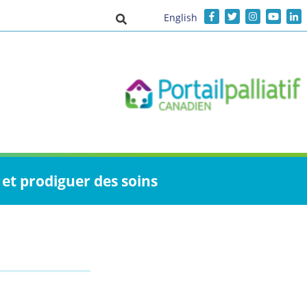
English
Activer/désactiver la saisie de recher
et prodiguer des soins