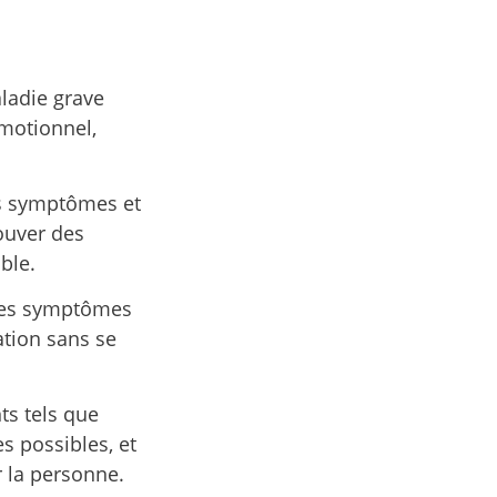
ladie grave
motionnel,
es symptômes et
rouver des
ble.
 des symptômes
ation sans se
ts tels que
es possibles, et
r la personne.