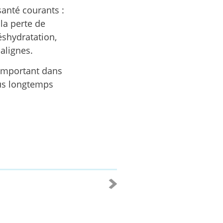
anté courants :
 la perte de
éshydratation,
malignes.
 important dans
lus longtemps