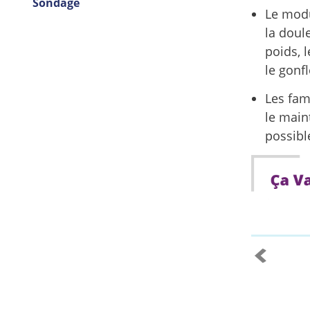
Sondage
Le modu
la doule
poids, 
le gonfl
Les fam
le main
possibl