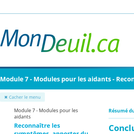
Passer
au
contenu
principal
Module 7 - Modules pour les aidants - Reco
✖ Cacher le menu
Module 7 - Modules pour les
Résumé d
aidants
Reconnaître les
Concl
symptômes, apporter du