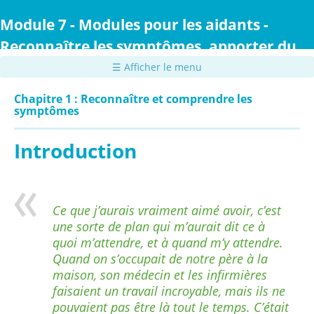
Passer
au
Module 7 - Modules pour les aidants -
contenu
Reconnaître les symptômes, apporter du
principal
confort et prodiguer des soins
☰ Afficher le menu
Chapitre 1 : Reconnaître et comprendre les
symptômes
Introduction
Ce que j’aurais vraiment aimé avoir, c’est
une sorte de plan qui m’aurait dit ce à
quoi m’attendre, et à quand m’y attendre.
Quand on s’occupait de notre père à la
maison, son médecin et les infirmières
faisaient un travail incroyable, mais ils ne
pouvaient pas être là tout le temps. C’était