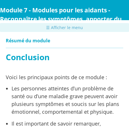
Passer
au
Module 7 - Modules pour les aidants -
contenu
Reconnaître les symptômes, apporter du
principal
confort et prodiguer des soins
☰ Afficher le menu
Résumé du module
Conclusion
Voici les principaux points de ce module :
Les personnes atteintes d’un problème de
santé ou d’une maladie grave peuvent avoir
plusieurs symptômes et soucis sur les plans
émotionnel, comportemental et physique.
Il est important de savoir remarquer,