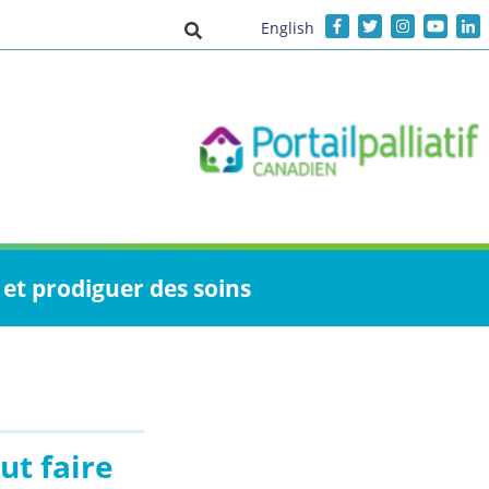
English
Activer/désactiver la saisie de recher
et prodiguer des soins
ut faire