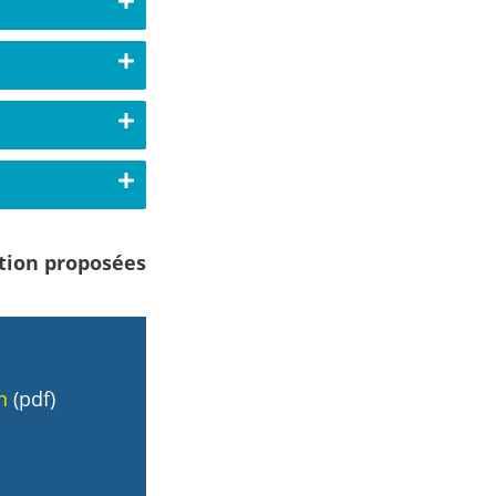
ation proposées
n
(pdf)