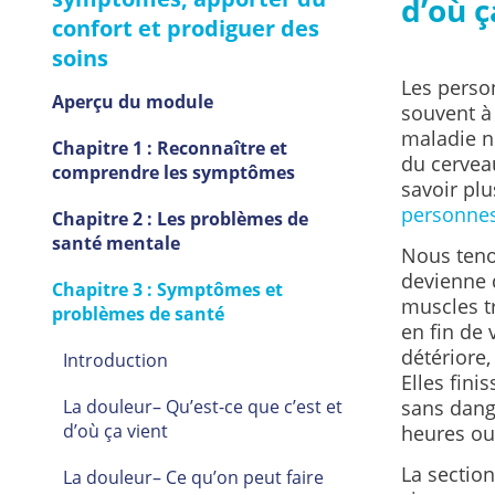
d’où ç
confort et prodiguer des
soins
Les perso
Aperçu du module
souvent à 
maladie nu
Chapitre 1 : Reconnaître et
du cerveau
comprendre les symptômes
savoir plu
personnes
Chapitre 2 : Les problèmes de
santé mentale
Nous teno
devienne d
Chapitre 3 : Symptômes et
muscles tr
problèmes de santé
en fin de 
détériore,
Introduction
Elles fini
La douleur– Qu’est-ce que c’est et
sans dang
d’où ça vient
heures ou 
La section
La douleur– Ce qu’on peut faire