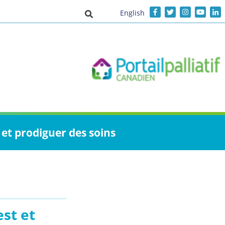
English
Activer/désactiver la saisie de recher
et prodiguer des soins
est et