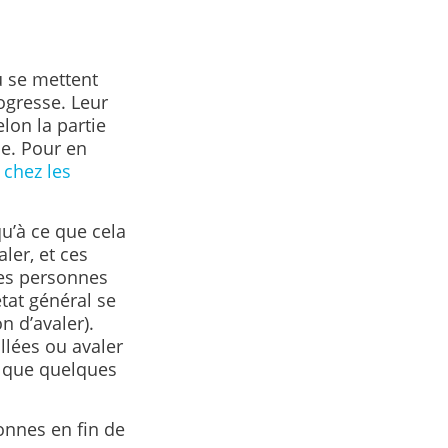
u se mettent
rogresse. Leur
lon la partie
me. Pour en
 chez les
u’à ce que cela
ler, et ces
Les personnes
état général se
n d’avaler).
illées ou avaler
s que quelques
sonnes en fin de