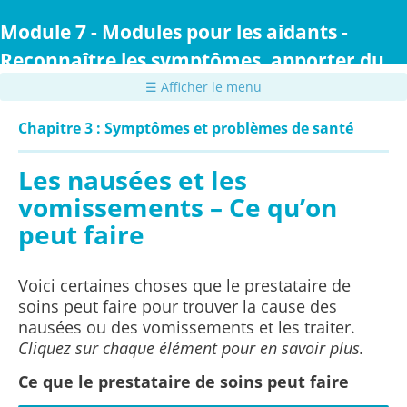
Passer
au
Module 7 - Modules pour les aidants -
contenu
Reconnaître les symptômes, apporter du
principal
confort et prodiguer des soins
☰ Afficher le menu
Chapitre 3 : Symptômes et problèmes de santé
Les nausées et les
vomissements – Ce qu’on
peut faire
Voici certaines choses que le prestataire de
soins peut faire pour trouver la cause des
nausées ou des vomissements et les traiter.
Cliquez sur chaque élément pour en savoir plus.
Ce que le prestataire de soins peut faire