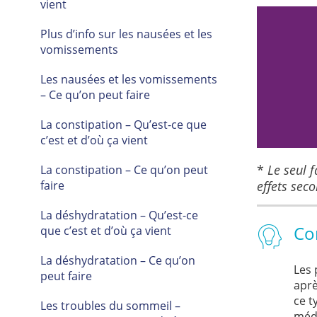
vient
Plus d’info sur les nausées et les
vomissements
 la maladie, par exemple infections
Les nausées et les vomissements
ou anémie
– Ce qu’on peut faire
La constipation – Qu’est-ce que
c’est et d’où ça vient
*
Le seul 
La constipation – Ce qu’on peut
faire
effets sec
La déshydratation – Qu’est-ce
Co
que c’est et d’où ça vient
La déshydratation – Ce qu’on
Les 
peut faire
aprè
ce t
Les troubles du sommeil –
méd