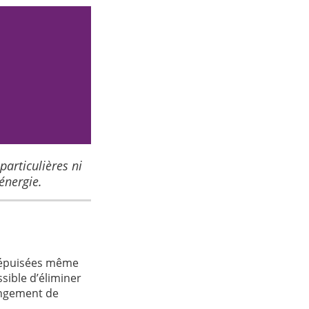
articulières ni
énergie.
r épuisées même
sible d’éliminer
angement de