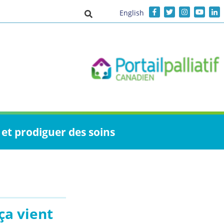
English
Activer/désactiver la saisie de recher
et prodiguer des soins
ça vient