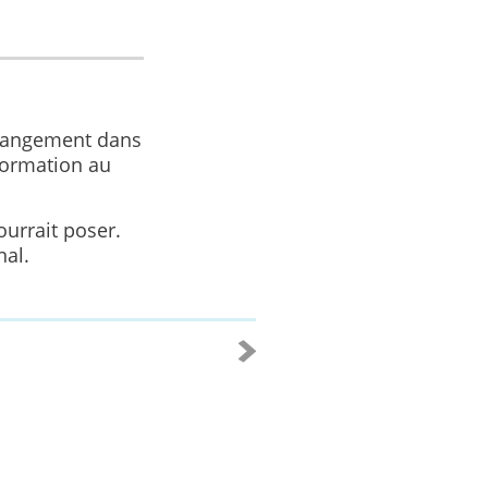
changement dans
nformation au
ourrait poser.
nal.