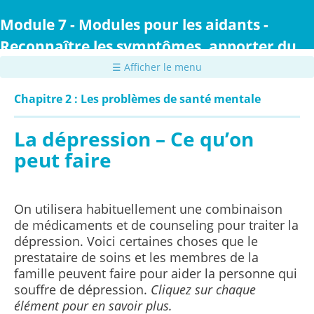
Passer
au
Module 7 - Modules pour les aidants -
contenu
Reconnaître les symptômes, apporter du
principal
confort et prodiguer des soins
☰ Afficher le menu
Chapitre 2 : Les problèmes de santé mentale
La dépression – Ce qu’on
peut faire
On utilisera habituellement une combinaison
de médicaments et de counseling pour traiter la
dépression. Voici certaines choses que le
prestataire de soins et les membres de la
famille peuvent faire pour aider la personne qui
souffre de dépression.
Cliquez sur chaque
élément pour en savoir plus.