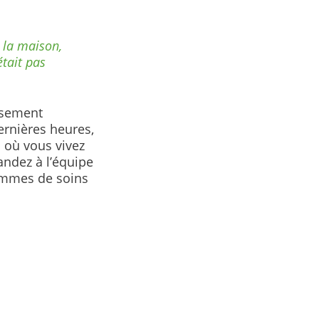
 la maison,
était pas
ssement
ernières heures,
u où vous vivez
andez à l’équipe
rammes de soins