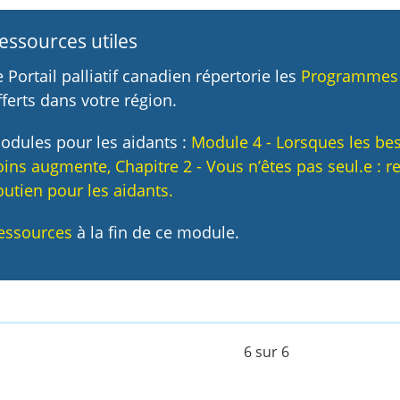
essources utiles
e Portail palliatif canadien répertorie les
Programmes e
fferts dans votre région.
odules pour les aidants :
Module 4 - Lorsques les be
oins augmente, Chapitre 2 - Vous n’êtes pas seul.e : r
outien pour les aidants.
essources
à la fin de ce module.
6 sur 6