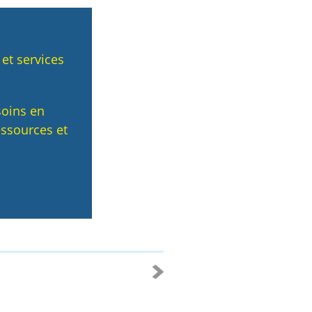
t services
soins en
essources et