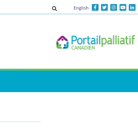
English
Activer/désactiver la saisie de recher