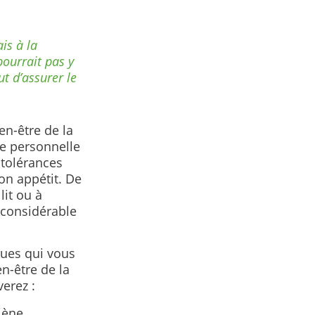
ais à la
pourrait pas y
ut d’assurer le
en-être de la
e personnelle
ntolérances
on appétit. De
lit ou à
e considérable
ques qui vous
en-être de la
erez :
iène