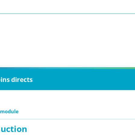
ins directs
 module
duction