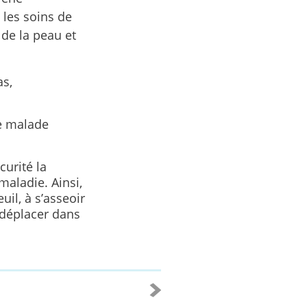
 les soins de
 de la peau et
as,
ne malade
urité la
aladie. Ainsi,
uil, à s’asseoir
e déplacer dans