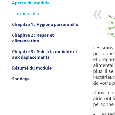
Aperçu du module
Introduction
Parf
con
Chapitre 1 : Hygiène personnelle
arr
con
Chapitre 2 : Repas et
alimentation
Les soins 
Chapitre 3 : Aide à la mobilité et
personne 
aux déplacements
et prépare
alimentair
Résumé du module
plus, il s
l’extérieu
Sondage
de votre p
Dans ce m
aideront à
personne 
Des tec