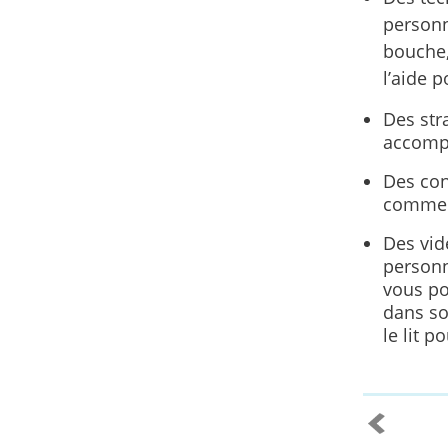
personn
bouche,
l’aide p
Des stra
accompa
Des con
commenc
Des vid
personn
vous pou
dans so
le lit 