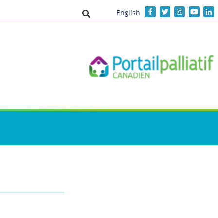
English
Activer/désactiver la saisie de recher