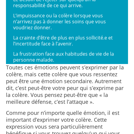
responsabilité de ce qui arrive.
L’impuissance ou la colère lorsque vous
n’arrivez pas à donner les soins que vous
voudriez donner.
La crainte d’être de plus en plus sollicité.e et
l’incertitude face à l’avenir.
La frustration face aux habitudes de vie de la
personne malade.
Toutes ces émotions peuvent s’exprimer par la
La frustration associée aux conflits qui
colère, mais cette colère que vous ressentez
empoisonnent la relation depuis longtemps.
peut être une émotion secondaire. Autrement
dit, c’est peut-être votre peur qui s’exprime par
la colère. Vous pensez peut-être que « la
meilleure défense, c’est l’attaque ».
Comme pour n’importe quelle émotion, il est
important d’exprimer votre colère. Cette
expression vous sera particulièrement
bénéfique si vous trouvez quelqu’un qui vous