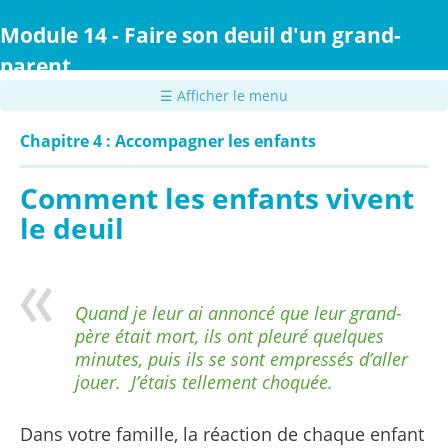
Passer
au
Module 14 - Faire son deuil d'un grand-
contenu
parent
principal
☰ Afficher le menu
Chapitre 4 : Accompagner les enfants
Comment les enfants vivent
le deuil
Quand je leur ai annoncé que leur grand-
père était mort, ils ont pleuré quelques
minutes, puis ils se sont empressés d’aller
jouer. J’étais tellement choquée.
Dans votre famille, la réaction de chaque enfant