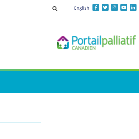
English
Activer/désactiver la saisie de recher