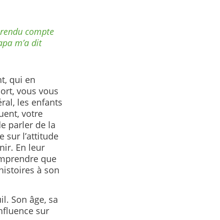
s rendu compte
apa m’a dit
t, qui en
mort, vous vous
al, les enfants
uent, votre
 parler de la
 sur l’attitude
ir. En leur
omprendre que
histoires à son
l. Son âge, sa
nfluence sur