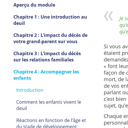
Aperçu du module
Chapitre 1 : Une introduction au
Je 
deuil
qu’
qu’
Chapitre 2 : L’impact du décès de
votre grand-parent sur vous
Si vous av
étaient pr
Chapitre 3 : L’impact du décès
demandez 
sur les relations familiales
« font leu
Chapitre 4 : Accompagner les
façon de 
enfants
mort, de l
de vos enf
Introduction
parlant o
c’est bien
Comment les enfants vivent le
sujet, qu’e
deuil
Chaque enf
Réactions en fonction de l’âge et
personnali
du stade de développement