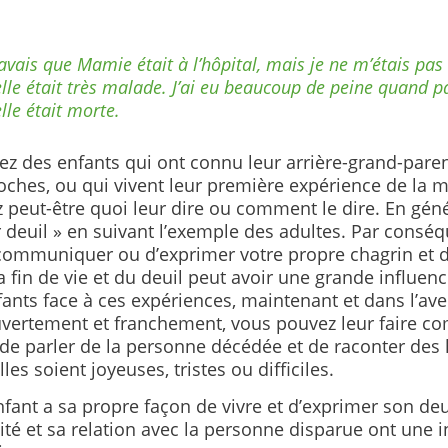
savais que Mamie était à l’hôpital, mais je ne m’étais pa
elle était très malade. J’ai eu beaucoup de peine quand p
elle était morte.
ez des enfants qui ont connu leur arrière-grand-paren
oches, ou qui vivent leur première expérience de la 
peut-être quoi leur dire ou comment le dire. En génér
r deuil » en suivant l’exemple des adultes. Par conséq
communiquer ou d’exprimer votre propre chagrin et de
a fin de vie et du deuil peut avoir une grande influence
ants face à ces expériences, maintenant et dans l’aven
uvertement et franchement, vous pouvez leur faire c
 de parler de la personne décédée et de raconter des 
lles soient joyeuses, tristes ou difficiles.
ant a sa propre façon de vivre et d’exprimer son deui
té et sa relation avec la personne disparue ont une i