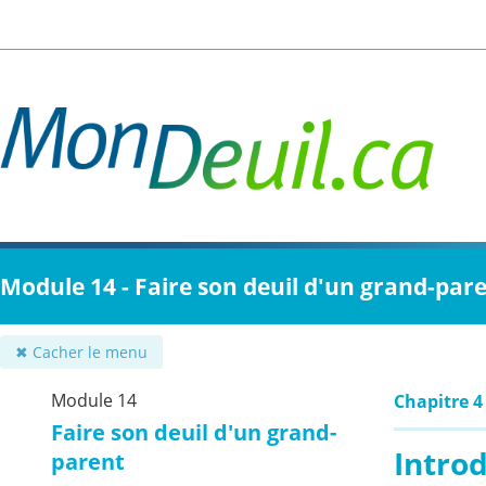
Passer
au
contenu
principal
Module 14 - Faire son deuil d'un grand-par
✖ Cacher le menu
Module 14
Chapitre 4
Faire son deuil d'un grand-
Intro
parent