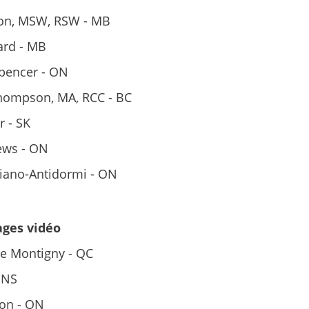
on, MSW, RSW - MB
ard - MB
pencer - ON
hompson, MA, RCC - BC
r - SK
ews - ON
riano-Antidormi - ON
ges vidéo
e Montigny - QC
- NS
son - ON