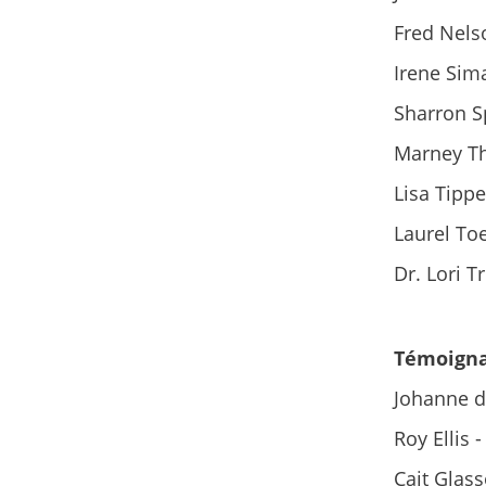
Fred Nels
Irene Sim
Sharron S
Marney T
Lisa Tippe
Laurel To
Dr. Lori T
Témoigna
Johanne d
Roy Ellis 
Cait Glas