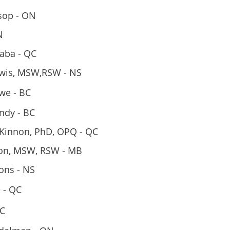
sop - ON
N
laba - QC
wis, MSW,RSW - NS
we - BC
ndy - BC
Kinnon, PhD, OPQ - QC
on, MSW, RSW - MB
ons - NS
 - QC
QC