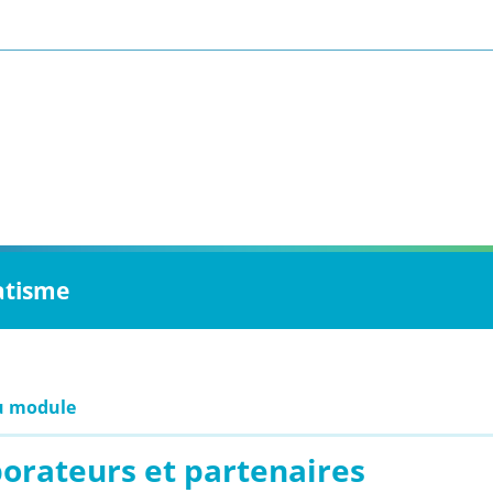
atisme
u module
borateurs et partenaires