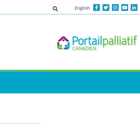
English
Activer/désactiver la saisie de recher