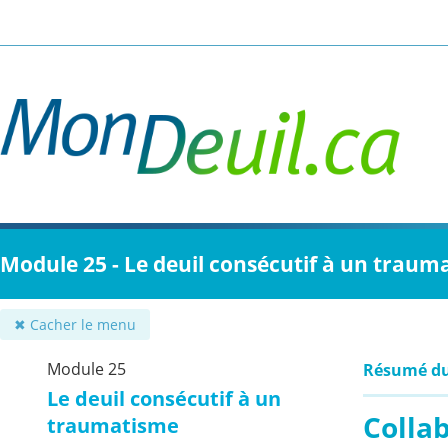
Passer
au
contenu
principal
Module 25 - Le deuil consécutif à un traum
✖ Cacher le menu
Module 25
Résumé d
Le deuil consécutif à un
Colla
traumatisme