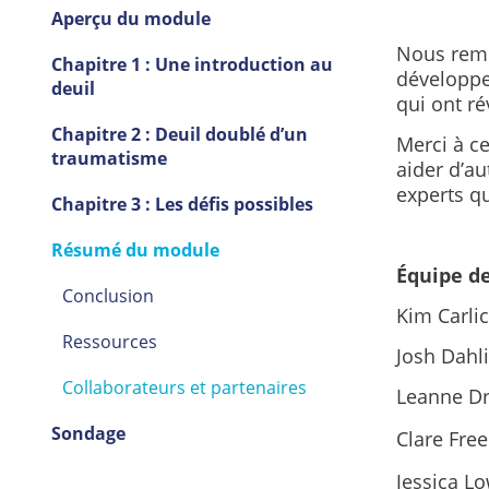
Aperçu du module
Nous reme
Chapitre 1 : Une introduction au
développe
deuil
qui ont ré
Chapitre 2 : Deuil doublé d’un
Merci à c
traumatisme
aider d’au
experts qu
Chapitre 3 : Les défis possibles
Résumé du module
Équipe d
Conclusion
Kim Carli
Ressources
Josh Dahli
Collaborateurs et partenaires
Leanne Dr
Sondage
Clare Fre
Jessica Lo