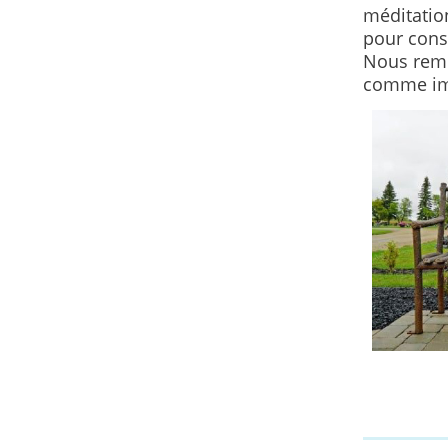
méditatio
pour conso
Nous reme
comme im