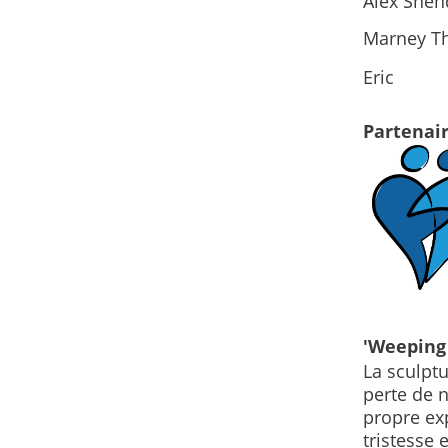
Alex She
Marney T
Eric
Partenai
'Weeping
La sculptu
perte de 
propre exp
tristesse 