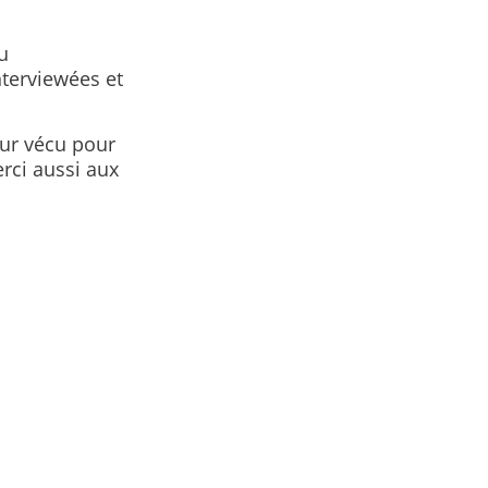
u
nterviewées et
eur vécu pour
rci aussi aux