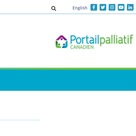
English
Activer/désactiver la saisie de recher