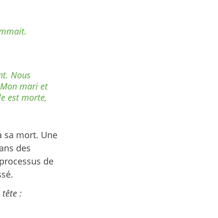
sommait.
ent. Nous
. Mon mari et
e est morte,
à sa mort.
Une
dans des
 processus de
ssé.
tête :