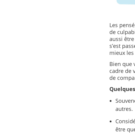
Les pensé
de culpabi
aussi être
s’est pass
mieux les 
Bien que v
cadre de v
de compa
Quelques 
Souvene
autres.
Considé
être qu