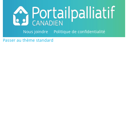
Passer
au
contenu
principal
Nous joindre
Politique de confidentialité
Passer au thème standard
Copyright © 2016-2022, Portail palliatif canadien.
Tous droits réservés.