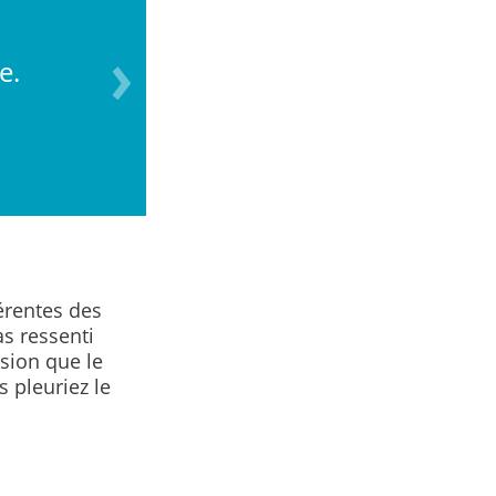
e.
Le deuil n’est pas
érentes des
as ressenti
sion que le
 pleuriez le