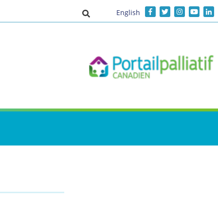
English
Activer/désactiver la saisie de recher