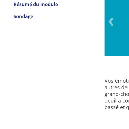
Résumé du module
ns liées au deuil peuvent
Sondage
 des années après la perte.
Vos émoti
autres deu
grand-cho
deuil a co
passé et q