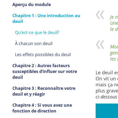
Aperçu du module
Chapitre 1 : Une introduction au
Je 
deuil
Une 
le 
Qu’est-ce que le deuil?
À chacun son deuil
Mon 
gen
Les effets possibles du deuil
les
Chapitre 2 : Autres facteurs
susceptibles d’influer sur votre
Le deuil 
deuil
On vit un
mais ça n
Chapitre 3 : Reconnaître votre
plus grav
deuil et y réagir
ci-dessous 
Chapitre 4 : Si vous avez une
fonction de direction