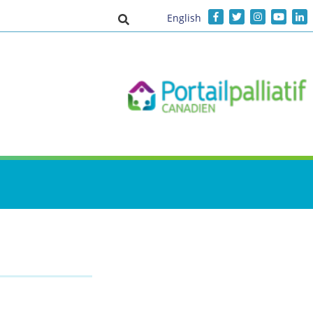
English
Activer/désactiver la saisie de recher