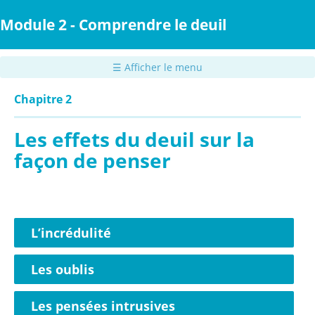
Passer
au
Module 2 - Comprendre le deuil
contenu
principal
☰ Afficher le menu
Chapitre 2
Les effets du deuil sur la
façon de penser
L’incrédulité
Les oublis
Les pensées intrusives