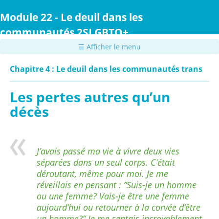
Passer
au
Module 22 - Le deuil dans les
contenu
communautés 2SLGBTQ+
principal
☰ Afficher le menu
Chapitre 4 : Le deuil dans les communautés trans
Les pertes autres qu’un
décès
J’avais passé ma vie à vivre deux vies
séparées dans un seul corps. C’était
déroutant, même pour moi. Je me
réveillais en pensant : “Suis-je un homme
ou une femme? Vais-je être une femme
aujourd’hui ou retourner à la corvée d’être
un homme?” Je me sentais incroyablement