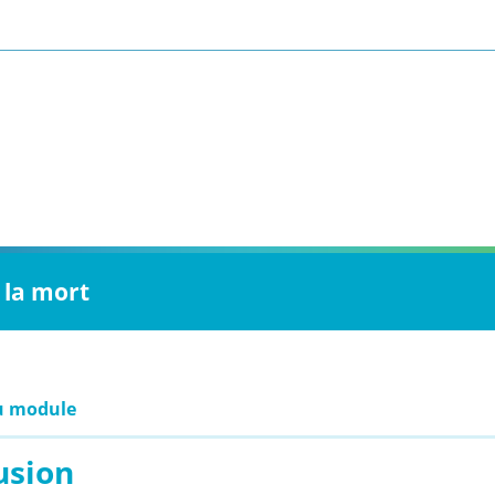
 la mort
u module
usion