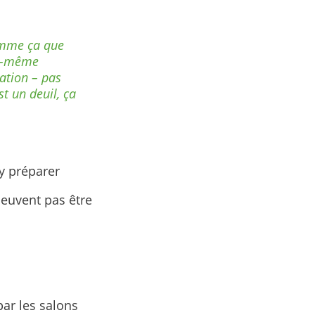
comme ça que
oi-même
uation – pas
t un deuil, ça
y préparer
peuvent pas être
par les salons