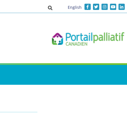
English
Activer/désactiver la saisie de recher