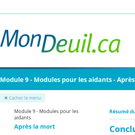
Passer
au
contenu
principal
Module 9 - Modules pour les aidants - Après
✖ Cacher le menu
Module 9 - Modules pour les
Résumé d
aidants
Après la mort
Concl