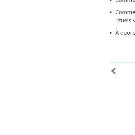
Comment
rituels
À quoi s