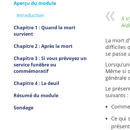
Aperçu du module
Introduction
Il 
Aid
Chapitre 1 : Quand la mort
survient
La mort d
Chapitre 2 : Après la mort
difficiles
se passe 
Chapitre 3 : Si vous prévoyez un
Lorsqu’un
service funèbre ou
Même si ce
commémoratif
générale d
Chapitre 4 : Le deuil
Le présen
suivants :
Résumé du module
Comment
Sondage
Ce qui 
présen