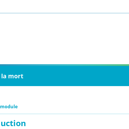
 la mort
 module
duction