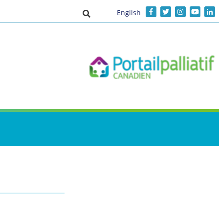
English
Activer/désactiver la saisie de recher